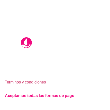
Oliverio Tours es una agencia de viajes y turismo
tradicional, dedicada a la venta de productos nacionales
e internacionales.
Terminos y condiciones
.
Aceptamos todas las formas de pago: