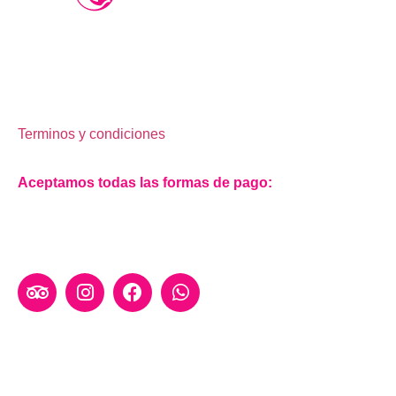
Oliverio Tours es una agencia de viajes y turismo
tradicional, dedicada a la venta de productos nacionales
e internacionales.
Terminos y condiciones
.
Aceptamos todas las formas de pago:
RNT 216188
+57 602 888 2353
oliveriotours@gmail.com